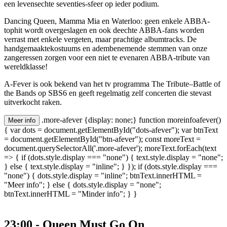
een levensechte seventies-sfeer op ieder podium.
Dancing Queen, Mamma Mia en Waterloo: geen enkele ABBA-
tophit wordt overgeslagen en ook deechte ABBA-fans worden
verrast met enkele vergeten, maar prachtige albumtracks. De
handgemaaktekostuums en adembenemende stemmen van onze
zangeressen zorgen voor een niet te evenaren ABBA-tribute van
wereldklasse!
A-Fever is ook bekend van het tv programma The Tribute–Battle of
the Bands op SBS6 en geeft regelmatig zelf concerten die stevast
uitverkocht raken.
.more-afever {display: none;} function moreinfoafever()
Meer info
{ var dots = document.getElementById("dots-afever"); var btnText
= document.getElementById("btn-afever"); const moreText =
document.querySelectorAll('.more-afever'); moreText.forEach(text
=> { if (dots.style.display === "none") { text.style.display = "none";
} else { text.style.display = "inline"; } }); if (dots.style.display ===
"none") { dots.style.display = "inline"; btnText.innerHTML =
"Meer info"; } else { dots.style.display = "none";
btnText.innerHTML = "Minder info"; } }
23:00 - Queen Must Go On