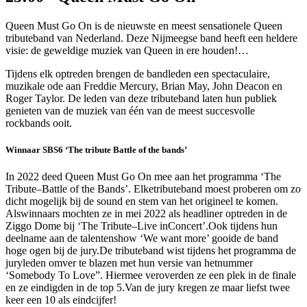
Queen Must Go On is de nieuwste en meest sensationele Queen
tributeband van Nederland. Deze Nijmeegse band heeft een heldere
visie: de geweldige muziek van Queen in ere houden!
…
Tijdens elk optreden brengen de bandleden een spectaculaire,
muzikale ode aan Freddie Mercury, Brian May, John Deacon en
Roger Taylor. De leden van deze tributeband laten hun publiek
genieten van de muziek van één van de meest succesvolle
rockbands ooit.
Winnaar SBS6 ‘The tribute Battle of the bands’
In 2022 deed Queen Must Go On mee aan het programma ‘The
Tribute–Battle of the Bands’. Elketributeband moest proberen om zo
dicht mogelijk bij de sound en stem van het origineel te komen.
Alswinnaars mochten ze in mei 2022 als headliner optreden in de
Ziggo Dome bij ‘The Tribute–Live inConcert’.Ook tijdens hun
deelname aan de talentenshow ‘We want more’ gooide de band
hoge ogen bij de jury.De tributeband wist tijdens het programma de
juryleden omver te blazen met hun versie van hetnummer
‘Somebody To Love”. Hiermee veroverden ze een plek in de finale
en ze eindigden in de top 5.Van de jury kregen ze maar liefst twee
keer een 10 als eindcijfer!