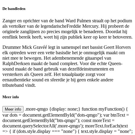
De bandleden
Zanger en oprichter van de band Ward Palmen straalt op het podium
als vertolker van de legendarischeFreddie Mercury. Hij probeert de
originele zanglijnen zo precies mogelijk te benaderen. Doordat hij
eenflink bereik heeft, weet hij zijn publiek keer op keer te betoveren.
Drummer Mick Gravéé legt in samenspel met bassist Geert Horvers
elk optreden weer een vette basisdie het je onmogelijk maakt om
niet mee te bewegen. Het adembenemende gitaarspel van
RalphDerksen maakt de band compleet. Voor die echte Queen-
sound maakt de band gebruik van dezelfdeinstrumenten en
versterkers als Queen zelf. Het totaalplaatje zorgt voor
eenauthentieke sound en sfeerdie je bij geen enkele andere
tributeband vindt.
Meer info
.more-qmgo {display: none;} function myFunction() {
Meer info
var dots = document.getElementById("dots-qmgo"); var btnText =
document.getElementById("btn-qmgo"); const moreText =
document.querySelectorAll('.more-qmgo'); moreText.forEach(text
=> { if (dots.style.display === "none") { text.style.display = "none";