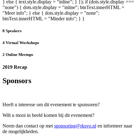
} else { text.style.display = "inline"; } }); if (dots.style.display ===
"none") { dots.style.display = "inline"; btnText.innerHTML =
"Meer info"; } else { dots.style.display = "none";
btnText.innerHTML = "Minder info"; } }
8 Speakers
4 Virtual Workshops
2 Online Meetups
2019 Recap
Sponsors
Heeft u interesse om dit evenement te sponsoren?
Wilt u mooi in beeld komen bij dit evenement?
Neem dan contact op met
sponsoring@rksvo.nl
en informeer naar
de mogelijkheden.